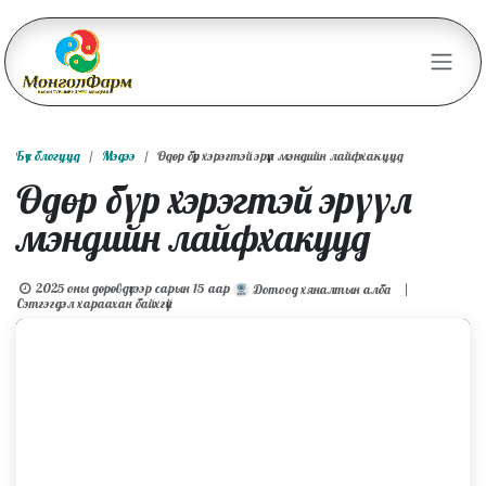
Skip to Content
Бүх блогууд
Мэдээ
Өдөр бүр хэрэгтэй эрүүл мэндийн лайфхакууд
Өдөр бүр хэрэгтэй эрүүл
мэндийн лайфхакууд
2025 оны дөрөвдүгээр сарын 15
аар
|
Дотоод хяналтын алба
Сэтгэгдэл хараахан байхгүй