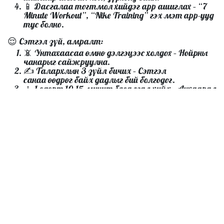
📱
Дасгалаа тогтмол хийдэг app ашиглах
– “7
Minute Workout”, “Nike Training” гэх мэт app-ууд
тус болно.
😌
Сэтгэл зүй, амралт:
📵
Унтахаасаа өмнө дэлгэцээс холдох
– Нойрны
чанарыг сайжруулна.
✍️
Талархлын 3 зүйл бичих
– Сэтгэл
санаа өөдрөг байх дадлыг бий болгодог.
🧘
1 өдөрт 10-15 минут бясалгал хийх
– Анхаарал
төвлөрөл, стресс буурна.
🛏️
Унтах цаг тогтмол байлгах
– Биеийн цагийн
хэмийг тэнцвэртэй болгодог.
🧼
Гэрийн нөхцөлд:
🧄🍯
Сари
м
с, зөгийн балтай ус уух (өндөглөхөөс
өмнө)
– Дархлаа дэмжинэ.
🍋🫖
Цагаан гаа, нимбэг, зөгийн балаар хийсэн
цай
– Ханиад, ядралтад сайн.
🌞
Байгалийн гэрэлд өдөрт 15 мин байхаа
мартуузай
– D амин дэмийн дутагдлаас
сэргийлнэ.
🦷
Амны хөндийн эрүүл мэндээ анхаарах
–
Шүдний утас, хэлний цэвэрлэгээ нь хорт