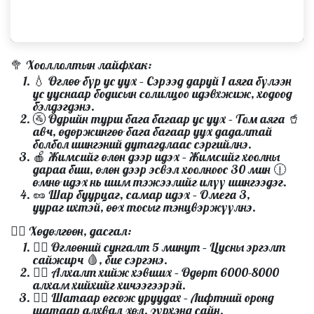
🥦
Хооллолтын лайфхак:
💧
Өглөө бүр ус уух
– Сэрээд даруй 1 аяга
бүлээн
ус
ууснаар бодисын солилцоо идэвхжиж, ходоод
бэлдэгдэнэ.
🚰
Өдрийн турш бага багаар ус уух
– Том аяга 🥤
авч, өдөржингөө бага багаар уух дадалтай
болбол шингэний дутагдлаас сэргийлнэ.
🍎
Жимсийг өлөн дээр идэх
– Жимсийг хоолны
дараа биш, өлөн дээр эсвэл хоолноос 30 мин 🕧
өмнө идэх нь шим тэжээлийг илүү шингээдэг.
🥜
Шар буурцаг, самар идэх
– Омега 3,
уураг ихтэй, өөх тосыг тэнцвэржүүлнэ.
🏃‍♂️
Хөдөлгөөн, дасгал:
🤸‍♀️
Өглөөний сунгалт 5 минут
– Цусны эргэлт
сайжирч 🩸, бие сэргэнэ.
🚶‍♂️
Алхалт хийж хэвших
– Өдөрт 6000-8000
алхам хийхийг хичээгээрэй.
🏃‍♀️
Шатаар өгсөж уруудах
– Лифтний оронд
шатаар алхвал хөл, зүрхэнд сайн.