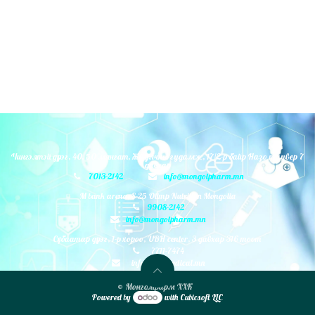
Чингэлтэй дүүрэг, 40, 50 мянгат, Жуулчны гудамж, 17/2-р байр Назо таувер 7
давхар
7013-2142
info@mongolpharm.mn
M bank arena, S-25 Olimp Nutrition Mongolia
9908-2142
info@mongolpharm.mn
Сүхбаатар дүүрэг, 1-р хороо, UBH center, 3 давхар 316 тоот
7711-7474
info@monmedical.mn
© Монголфарм ХХК
Powered by
with Cubicsoft LLC