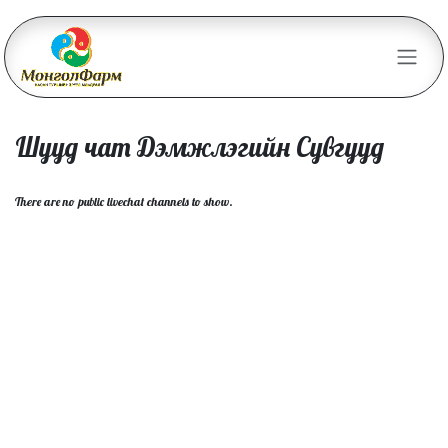
Skip to Content
Шууд чат Дэмжлэгийн Сувгууд
There are no public livechat channels to show.