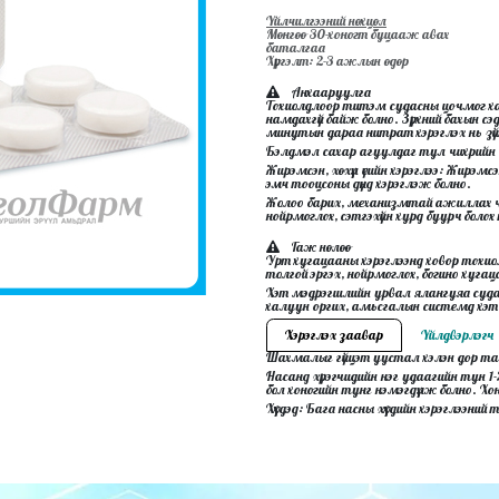
Үйлчилгээний нөхцөл
Мөнгөө 30-хоногт буцааж авах
баталгаа
Хүргэлт: 2-3 ажлын өдөр
Анхааруулга
Тохиолдлоор титэм судасны цочмог хам
намдахгүй байж болно. Зүрхний бахын сэд
минутын дараа нитрат хэрэглэх нь зүй
Бэлдмэл сахар агуулдаг тул чихрийн
Жирэмсэн, хөхүүл үеийн хэрэглээ: Жирэмсэн б
эмч тооцсоны дүнд хэрэглэж болно.
Жолоо барих, механизмтай ажиллах чадва
нойрмоглох, сэтгэхүйн хурд буурч бо
Гаж нөлөө
Урт хугацааны хэрэглээнд ховор тохиол
толгой эргэх, нойрмоглох, богино хуг
Хэт мэдрэгшлийн урвал ялангуяа судас
халуун оргих, амьсгалын системд хэт м
Хэрэглэх заавар
Үйлдвэрлэгч
Шахмалыг гүйцэт уустал хэлэн дор та
Насанд хүрэгчидийн нэг удаагийн тун 
бол хоногийн тунг нэмэгдүүлж болно. Хо
Хүүхдэд: Бага насны хүүхдийн хэрэглээний