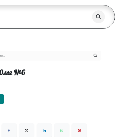
60мг №6
х