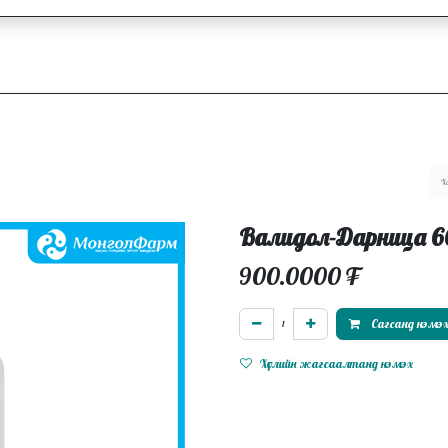
ллагаа
Блог
Ажлын байрууд
Валидол-Дарница 
900.0000
₮
Сагсанд нэмэ
Хүслийн жагсаалтанд нэмэх