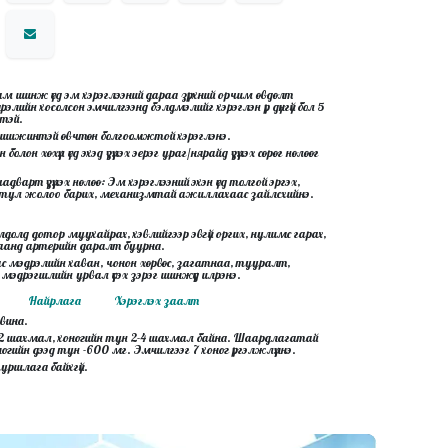
 шинж үед эм хэрэглээний дараа зүрхний орчим өвдөлт
рэлийн хосолсон эмчилгээнд бэлдмэлийг хэрэглэн үр дүнгүй бол 5
тэй.
 шижинтэй өвчтөн болгоомжтой хэрэглэнэ.
олон хөхүүл үед эхэд үзүүлэх эерэг ураг/нярайд үзүүлэх сөрөг нөлөөг
рт үзүүлэх нөлөө: Эм хэрэглээний эхэн үед толгой эргэх,
лох тул жолоо барих, механизмтай ажиллахаас зайлсхийнэ.
долд дотор муухайрах, хэвлийгээр эвгүй оргих, нулимс гарах,
ацаанд артерийн даралт буурна.
 мэдрэлийн хаван, чонон хөрвөс, загатнаа, тууралт,
эдрэгшлийн урвал үүсэх зэрэг шинжүүд илрэнэ.
Найрлага
Хэрэглэх заалт
вина.
1-2 шахмал, хоногийн тун 2-4 шахмал байна. Шаардлагатай
ногийн дээд тун -600 мг. Эмчилгээг 7 хоног үргэлжлүүлнэ.
 туршлага байхгүй.