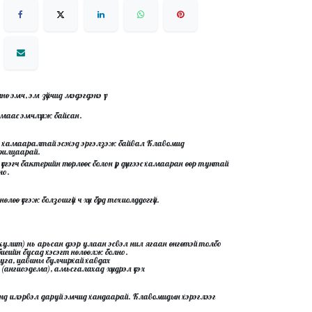
эмч, эм зүйчид мэдэгдэнэ үү:
лмаас эмчлүүлж байсан.
анд хамааралтай эсэхэд эргэлзэж байвал Клавомид
ярилцаарай.
сгэгч бактерийн төрлөөс болон үр дүнгээс хамааран өөр тунтай
но.
өө үүсгэж болзошгүй ч хүн бүрд тохиолддоггүй.
скулит) нь арьсан дээр улаан эсвэл нил ягаан өнгөтэй толбо
биеийн бусад хэсэгт нөлөөлж болно.
ү, суга, цавины булчирхай хавдах
(ангиоэдема), амьсгалахад хүндрэл үүсэх
анд илэрвэл даруй эмчид хандаарай. Клавомидын хэрэглээг