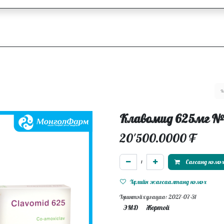
ллагаа
Блог
Ажлын байрууд
Клавомид 625мг 
20'500.0000
₮
Сагсанд нэмэ
Хүслийн жагсаалтанд нэмэх
Хүчинтэй хугацаа: 2027-07-31
ЭМД
Жортой