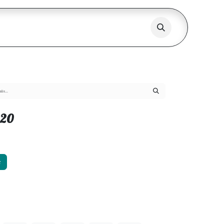
№20
х