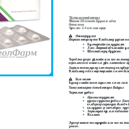
Үйлчилгээний нөхцөл
Мөнгөө 30-хоногт буцааж авах
баталгаа
Хүргэлт: 2-3 ажлын өдөр
Анхааруулга
Дараах нөхцөлд та Клавомид уухын өмнө 
Булчирхайн халууралт
Элэг, бөөрний өвчлөлийн у
Шээсний гарц буурсан.
Хэрэв та дээрх зүйлсийн аль нэг нь т
хэрэглэхээсээ өмнө эм зүйч, эмчтэйгээ 
Зарим тохиолдолд эмч таньд халдвар үү
Клавомид эсвэл өөр төрлийн эм өгч бол
Гаж нөлөө
Бусад эмийн нэгэн адил энэ эм нь гаж нөл
Таны анхаарах ёстой нөхцөл байдал
Харшлын урвал
Арьсны тууралт
цусны судасны үрэвсэл (ва
хэлбэрээр харагдах боловч 
халуурах, үе мөч өвдөх, хүзү
Заримдаа нүүр, ам хавагнах 
Коллапс
Эдгээр шинж тэмдгүүдийн аль нэг нь т
зогсоо.