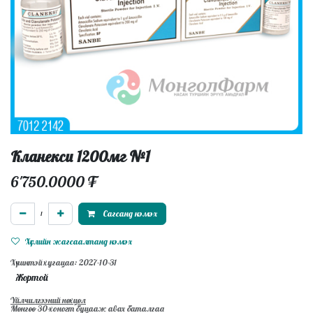
Кланекси 1200мг №1
6'750.0000
₮
Сагсанд нэмэх
Хүслийн жагсаалтанд нэмэх
Хүчинтэй хугацаа: 2027-10-31
Жортой
Үйлчилгээний нөхцөл
Мөнгөө 30-хоногт буцааж авах баталгаа