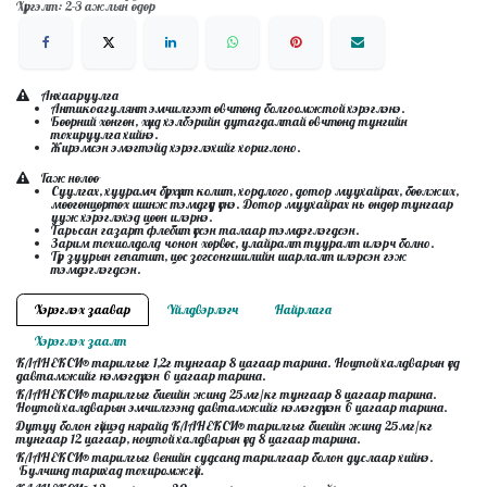
Хүргэлт: 2-3 ажлын өдөр
Анхааруулга
Антикоагулянт эмчилгээт өвчтөнд болгоомжтой хэрэглэнэ.
Бөөрний хөнгөн, хүнд хэлбэрийн дутагдалтай өвчтөнд тунгийн
тохируулга хийнэ.
Жирэмсэн эмэгтэйд хэрэглэхийг хориглоно.
Гаж нөлөө
Суулгах, хуурамч бүрхүүлт колит, хордлого, дотор муухайрах, бөөлжих,
мөөгөнцөртөх шинж тэмдгүүд үүснэ. Дотор муухайрах нь өндөр тунгаар
ууж хэрэглэхэд цөөн илэрнэ.
Тарьсан газарт флебит үүссэн талаар тэмдэглэгдсэн.
Зарим тохиолдолд чонон хөрвөс, улайралт тууралт илэрч болно.
Түр зуурын гепатит, цөс зогсонгшилийн шарлалт илэрсэн гэж
тэмдэглэгдсэн.
Хэрэглэх заавар
Үйлдвэрлэгч
Найрлага
Хэрэглэх заалт
КЛАНЕКСИ® тарилгыг 1,2г тунгаар 8 цагаар тарина. Ноцтой халдварын үед
давтамжийг нэмэгдүүлэн 6 цагаар тарина.
КЛАНЕКСИ® тарилгыг биеийн жинд 25мг/кг тунгаар 8 цагаар тарина.
Ноцтой халдварын эмчилгээнд давтамжийг нэмэгдүүлэн 6 цагаар тарина.
Дутуу болон гүйцэд нярайд КЛАНЕКСИ® тарилгыг биеийн жинд 25мг/кг
тунгаар 12 цагаар, ноцтой халдварын үед 8 цагаар тарина.
КЛАНЕКСИ® тарилгыг венийн судсанд тарилгаар болон дуслаар хийнэ.
Булчинд тарихад тохиромжгүй.