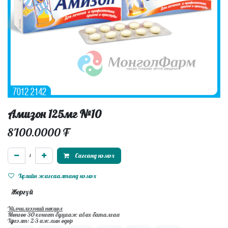
Амизон 125мг №10
8'100.0000
₮
Сагсанд нэмэх
Хүслийн жагсаалтанд нэмэх
Жоргүй
Үйлчилгээний нөхцөл
Мөнгөө 30-хоногт буцааж авах баталгаа
Хүргэлт: 2-3 ажлын өдөр