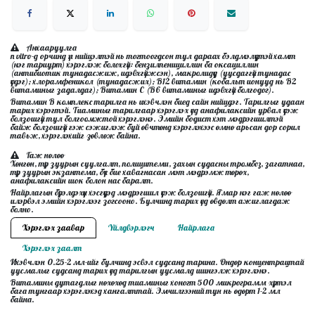
Анхааруулга
n vitro-д орчинд үл нийцэлтэй нь тогтоогдсон тул дараах бэлдмэлүүдтэй хамт
(нэг тариурт) хэрэглэж болохгүй: бензилпенициллин ба оксациллин
(антибиотик тунадасжиж, идэвхгүйжсэн), макролидүүд (уусдаггүй тунадас
үүсдэг); хлорамфеникол (тунадасжих); В12 витамин (кобальт ионууд нь В2
витаминыг задалдаг); Витамин С (В6 витаминыг идэвхгүй болгодог).
Витамин В комплекс тарилга нь ихэвчлэн биед сайн нийцдэг. Тарилгыг удаан
тарих хэрэгтэй. Тиаминыг тарилгаар хэрэглэх үед анафилаксийн урвал үүсэж
болзошгүй тул болгоомжтой хэрэглэнэ. Эмийн бодист хэт мэдрэгшилтэй
байж болзошгүй гэж сэжиглэж буй өвчтөнд хэрэглэхээс өмнө арьсан дор сорил
тавьж, хэрэглэхийг зөвлөж байна.
Гаж нөлөө
Хөнгөн, түр зуурын суулгалт, полицитеми, захын судасны тромбоз, загатнаа,
түр зуурын экзантема, бүх бие хавагнасан мэт мэдрэмж төрөх,
анафилаксийн шок болон нас баралт.
Найрлагын бүрэлдэхүүн хэсгүүдэд мэдрэгшил үүсэж болзошгүй. Ямар нэг гаж нөлөө
илэрвэл эмийн хэрэглээг зогсооно. Булчинд тарих үед өвдөлт ажиглагдаж
болно.
Хэрэглэх заавар
Үйлдвэрлэгч
Найрлага
Хэрэглэх заалт
Ихэвчлэн 0.25-2 мл-ийг булчинд эсвэл судсанд тарина. Өндөр концентрацтай
уусмалыг судсанд тарих үед тарилгын уусмалд шингэлж хэрэглэнэ.
Витамины дутагдлыг нөхөхөд тиаминыг хоногт 500 микрограмм хүртэл
бага тунгаар хэрэглэхэд хангалттай. Эмчилгээний тун нь өдөрт 1-2 мл
байна.