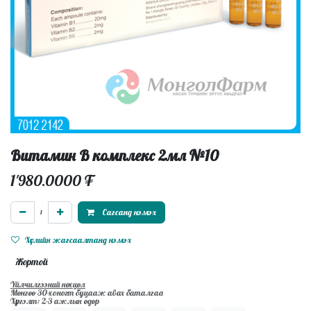
Витамин В комплекс 2мл №10
1'980.0000
₮
Сагсанд нэмэх
Хүслийн жагсаалтанд нэмэх
Жортой
Үйлчилгээний нөхцөл
Мөнгөө 30-хоногт буцааж авах баталгаа
Хүргэлт: 2-3 ажлын өдөр