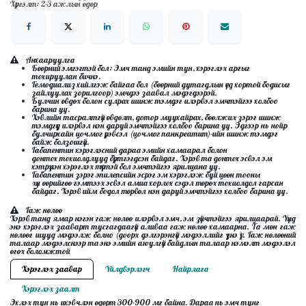
Хүргэлт: 2-3 ажлын өдөр
Анхааруулга
Бөөрний эмгэгтэй бол: Эмч танд эмийн тун, хэрэглэх аргыг
тохируулан бичнэ.
Гемодиализ хийлгэж байгаа бол (бөөрний дутагдлын үед хортой бодисыг
зайлуулах зорилгоор) эмчдээ заавал мэдэгдээрэй.
Булчин өвдөх болон сулрах шинж тэмдэг илэрвэл эмчтэйгээ холбоо
барина уу.
Хэвлийн тасралтгүй өвдөлт, дотор муухайрах, бөөлжих зэрэг шинж
тэмдгүүд илэрвэл нэн даруй эмчтэйгээ холбоо барина уу. Эдгээр нь нойр
булчирхайн цочмог үрэвсэл (цочмог панкреатит)-ийн шинж тэмдэг
байж болзошгүй.
Габапентин хэрэглэсний дараа эмийн хамаарал болон
донтох тохиолдлууд бүртгэгдсэн байдаг. Хэрэв та донтох эсвэл эм
хэтрүүлэн хэрэглэх түүхтэй бол эмчтэйгээ ярилцана уу.
Габапентин зэрэг эпилепсийн эсрэг эм хэрэглэж буй цөөн тооны
хүн өөрийгөө гэмтээх эсвэл амиа хорлох сэдэл төрөх тохиолдол гарсан
байдаг. Хэрэв ийм бодол төрвөл нэн даруй эмчтэйгээ холбоо барина уу.
Гаж нөлөө
Хэрэв танд ямар нэгэн гаж нөлөө илэрвэл эмч, эм зүйчтэйгээ ярилцаарай. Үүнд
энэ хэрэглэх зааварт тусгагдаагүй аливаа гаж нөлөө хамаарна. Та мөн гаж
нөлөөг шууд мэдээлж болно (доорх дэлгэрэнгүй мэдээллийг үзнэ үү). Гаж нөлөөний
талаар мэдээлснээр та энэ эмийн аюулгүй байдлын талаар нэмэлт мэдээлэл
өгөх боломжтой
Хэрэглэх заавар
Үйлдвэрлэгч
Найрлага
Хэрэглэх заалт
Эхлэх тун нь ихэвчлэн өдөрт 300-900 мг байна. Дараа нь эмч тунг