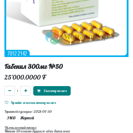
Габенил 300мг №50
25'000.0000
₮
Сагсанд нэмэх
Хүслийн жагсаалтанд нэмэх
Хүчинтэй хугацаа: 2028-06-30
ЭМД
Жортой
Үйлчилгээний нөхцөл
Мөнгөө 30-хоногт буцааж авах баталгаа