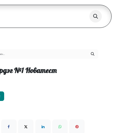
рдэг №1 Новатест
х