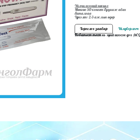
Үйлчилгээний нөхцөл
Мөнгөө 30-хоногт буцааж авах
баталгаа
Хүргэлт: 2-3 ажлын өдөр
Хэрэглэх заавар
Үйлдвэрлэгч
Новатест тест
нь хүний ​​​​шээсэн дэх 