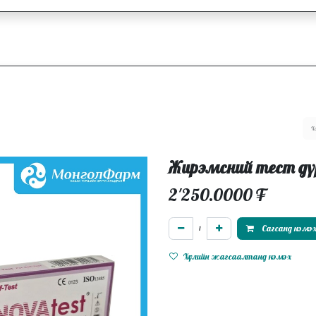
ллагаа
Блог
Ажлын байрууд
Жирэмсний тест дү
2'250.0000
₮
Сагсанд нэмэ
Хүслийн жагсаалтанд нэмэх