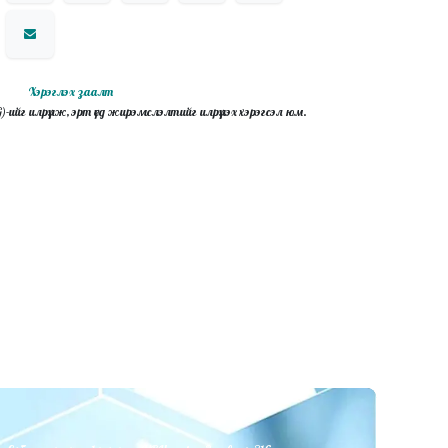
Хэрэглэх заалт
(hCG)-ийг илрүүлж, эрт үед жирэмслэлтийг илрүүлэх хэрэгсэл юм.