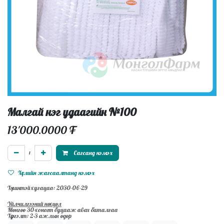
Малгай нэг удаагийн №100
13'000.0000
₮
Сагсанд нэмэх
Хүслийн жагсаалтанд нэмэх
Хүчинтэй хугацаа: 2030-06-29
Үйлчилгээний нөхцөл
Мөнгөө 30-хоногт буцааж авах баталгаа
Хүргэлт: 2-3 ажлын өдөр