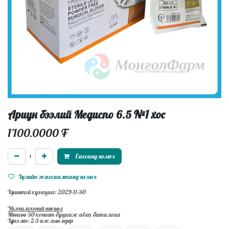
Ариун бээлий Медиспо 6.5 №1 хос
1'100.0000
₮
Сагсанд нэмэх
Хүслийн жагсаалтанд нэмэх
Хүчинтэй хугацаа: 2029-11-30
Үйлчилгээний нөхцөл
Мөнгөө 30-хоногт буцааж авах баталгаа
Хүргэлт: 2-3 ажлын өдөр