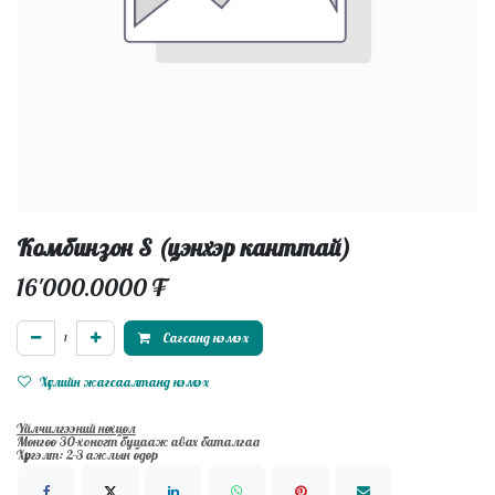
Комбинзон S (цэнхэр канттай)
16'000.0000
₮
Сагсанд нэмэх
Хүслийн жагсаалтанд нэмэх
Үйлчилгээний нөхцөл
Мөнгөө 30-хоногт буцааж авах баталгаа
Хүргэлт: 2-3 ажлын өдөр