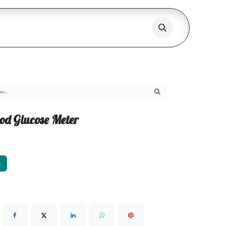
d Glucose Meter
х