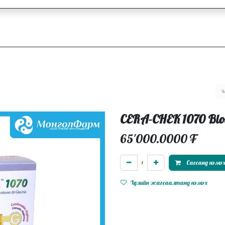
ллагаа
Блог
Ажлын байрууд
CERA-CHEK 1070 Bloo
65'000.0000
₮
Сагсанд нэмэ
Хүслийн жагсаалтанд нэмэх