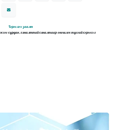
Хэрэглэх заалт
жээг хурдан, хяналттай хяналтаар оношлох тусгай хэрэгсэл