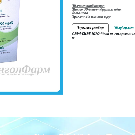
Үйлчилгээний нөхцөл
Мөнгөө 30-хоногт буцааж авах
баталгаа
Хүргэлт: 2-3 ажлын өдөр
Хэрэглэх заавар
Үйлдвэрлэгч
CERA-CHEK 1070
Blood нь сахарын хэм
ю