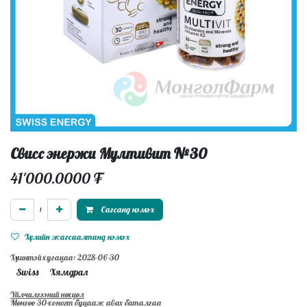
Свисс энержи Мултивит №30
41'000.0000
₮
Сагсанд нэмэх
Хүслийн жагсаалтанд нэмэх
Хүчинтэй хугацаа: 2028-06-30
Swiss
Хямдрал
Үйлчилгээний нөхцөл
Мөнгөө 30-хоногт буцааж авах баталгаа