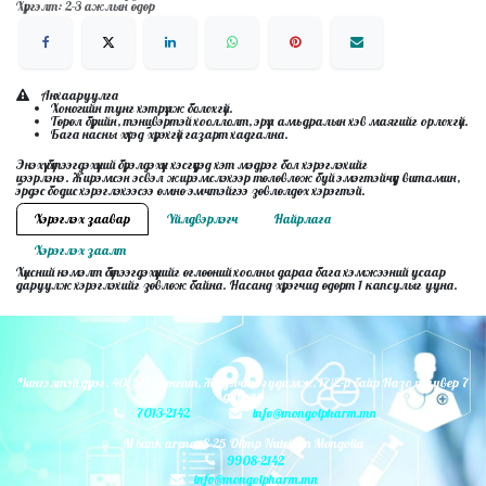
Хүргэлт: 2-3 ажлын өдөр
Анхааруулга
Хоногийн тунг хэтрүүлж болохгүй.
Төрөл бүрийн, тэнцвэртэй хооллолт, эрүүл амьдралын хэв маягийг орлохгүй.
Бага насны хүүхэд хүрэхгүй газарт хадгална.
Энэхүү бүтээгдэхүүний бүрэлдэхүүн хэсгүүдэд хэт мэдрэг бол хэрэглэхийг
цээрлэнэ. Жирэмсэн эсвэл жирэмслэхээр төлөвлөж буй эмэгтэйчүүд витамин,
эрдэс бодис хэрэглэхээсээ өмнө эмчтэйгээ зөвлөлдөх хэрэгтэй.
Хэрэглэх заавар
Үйлдвэрлэгч
Найрлага
Хэрэглэх заалт
Хүнсний нэмэлт бүтээгдэхүүнийг өглөөний хоолны дараа бага хэмжээний усаар
даруулж хэрэглэхийг зөвлөж байна. Насанд хүрэгчид өдөрт 1 капсулыг ууна.
Чингэлтэй дүүрэг, 40, 50 мянгат, Жуулчны гудамж, 17/2-р байр Назо таувер 7
давхар
7013-2142
info@mongolpharm.mn
M bank arena, S-25 Olimp Nutrition Mongolia
9908-2142
info@mongolpharm.mn