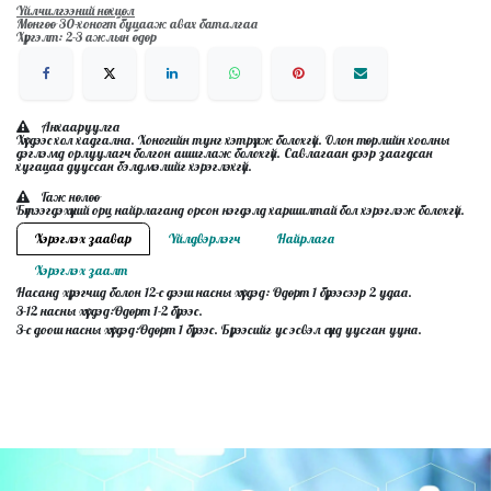
Үйлчилгээний нөхцөл
Мөнгөө 30-хоногт буцааж авах баталгаа
Хүргэлт: 2-3 ажлын өдөр
Анхааруулга
Хүүхдээс хол хадгална. Хоногийн тунг хэтрүүлж болохгүй. Олон төрлийн хоолны
дэглэмд орлуулагч болгон ашиглаж болохгүй. Савлагаан дээр заагдсан
хугацаа дууссан бэлдмэлийг хэрэглэхгүй.
Гаж нөлөө
Бүтээгдэхүүний орц найрлаганд орсон нэгдэлд харшилтай бол хэрэглэж болохгүй.
Хэрэглэх заавар
Үйлдвэрлэгч
Найрлага
Хэрэглэх заалт
Насанд хүрэгчид болон 12-с дээш насны хүүхдэд:
Ө
дөрт 1 бүрээсээр 2 удаа.
3-12 насны хү​үхдэд:Өдөрт 1-2 бүрээс.
3-с доош насны хүүхдэд:Өдөрт 1 бүрээс. Бүр​ээсийг ус эсвэл сүүнд уусган ууна.