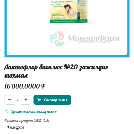
Лактофлор биоплюс №20 зажилдаг
шахмал
16'000.0000
₮
Сагсанд нэмэх
Хүслийн жагсаалтанд нэмэх
Хүчинтэй хугацаа: 2027-12-31
Хямдрал