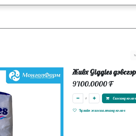
ллагаа
Блог
Ажлын байрууд
Живх Giggles дэвсг
9'100.0000
₮
Сагсанд нэмэ
Хүслийн жагсаалтанд нэмэх