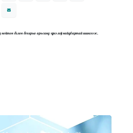
д нойтон болон бохирыг арьсанд хүргэлгүй найдвартай шингээж,