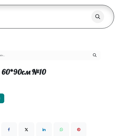
эр 60*90см №10
х