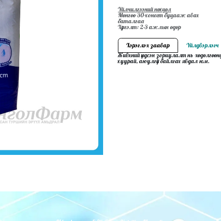
Үйлчилгээний нөхцөл
Мөнгөө 30-хоногт буцааж авах
баталгаа
Хүргэлт: 2-3 ажлын өдөр
Хэрэглэх заавар
Үйлдвэрлэгч
Живхний үндсэн зориулалт нь хөдөлгөөн
хуурай, аюулгүй байлгах явдал юм.