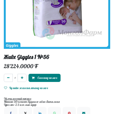
Живх Giggles 1 №56
28'224.0000
₮
Сагсанд нэмэх
Хүслийн жагсаалтанд нэмэх
Үйлчилгээний нөхцөл
Мөнгөө 30-хоногт буцааж авах баталгаа
Хүргэлт: 2-3 ажлын өдөр