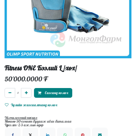
Fitness ONE Бээлий L /хөх/
50'000.0000
₮
Сагсанд нэмэх
Хүслийн жагсаалтанд нэмэх
Үйлчилгээний нөхцөл
Мөнгөө 30-хоногт буцааж авах баталгаа
Хүргэлт: 2-3 ажлын өдөр