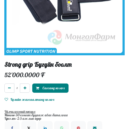
Strong grip Бугуйн боолт
52'000.0000
₮
Сагсанд нэмэх
Хүслийн жагсаалтанд нэмэх
Үйлчилгээний нөхцөл
Мөнгөө 30-хоногт буцааж авах баталгаа
Хүргэлт: 2-3 ажлын өдөр