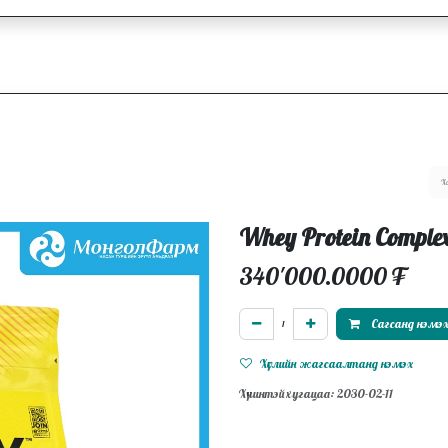
ллагаа
Блог
Ажлын байрууд
Whey Protein Compl
340'000.0000
₮
Сагсанд нэмэ
Хүслийн жагсаалтанд нэмэх
Хүчинтэй хугацаа: 2030-02-11