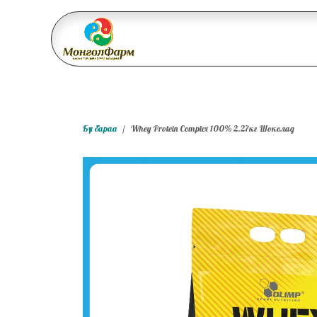
Skip to Content
Бидний тухай
Үйл ажи
Бүх бараа
Whey Protein Complex 100% 2.27кг Шоколад