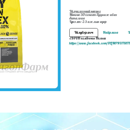
Үйлчилгээний нөхцөл
Мөнгөө 30-хоногт буцааж авах
баталгаа
Хүргэлт: 2-3 ажлын өдөр
Үйлдвэрлэгч
Найрлага
Х
ЕВРОП холбооны Польш
https://www.facebook.com/OLIMPNUTR