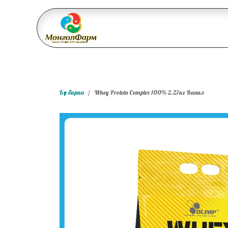
Skip to Content
Бидний тухай
Үйл ажи
Бүх бараа
Whey Protein Complex 100% 2.27кг Ванил