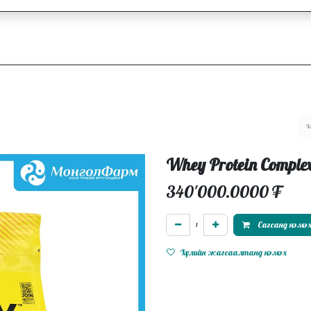
ллагаа
Блог
Ажлын байрууд
Whey Protein Comple
340'000.0000
₮
Сагсанд нэмэ
Хүслийн жагсаалтанд нэмэх