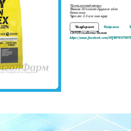
Үйлчилгээний нөхцөл
Мөнгөө 30-хоногт буцааж авах
баталгаа
Хүргэлт: 2-3 ажлын өдөр
Үйлдвэрлэгч
Найрлага
Х
ЕВРОП холбооны Польш
https://www.facebook.com/OLIMPNUTR