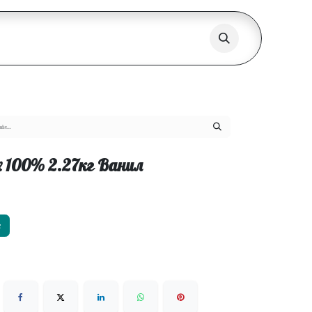
x 100% 2.27кг Ванил
х