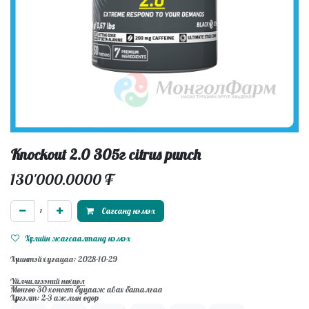
Knockout 2.0 305г citrus punch
130'000.0000
₮
Сагсанд нэмэх
Хүслийн жагсаалтанд нэмэх
Хүчинтэй хугацаа: 2028-10-29
Үйлчилгээний нөхцөл
Мөнгөө 30-хоногт буцааж авах баталгаа
Хүргэлт: 2-3 ажлын өдөр