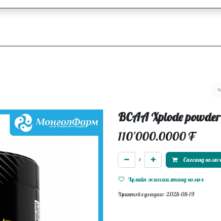
ллагаа
Блог
Ажлын байрууд
BCAA Xplode powder
110'000.0000
₮
Сагсанд нэмэ
Хүслийн жагсаалтанд нэмэх
Хүчинтэй хугацаа: 2028-08-19