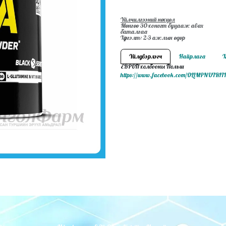
Үйлчилгээний нөхцөл
Мөнгөө 30-хоногт буцааж авах
баталгаа
Хүргэлт: 2-3 ажлын өдөр
Үйлдвэрлэгч
Найрлага
Х
ЕВРОП холбооны Польш
https://www.facebook.com/OLIMPNUTR