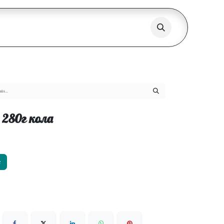
 280г кола
х