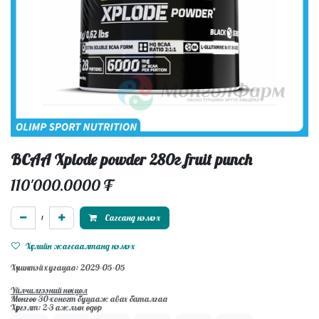
BCAA Xplode powder 280г fruit punch
110'000.0000
₮
Сагсанд нэмэх
Хүслийн жагсаалтанд нэмэх
Хүчинтэй хугацаа: 2029-05-05
Үйлчилгээний нөхцөл
Мөнгөө 30-хоногт буцааж авах баталгаа
Хүргэлт: 2-3 ажлын өдөр