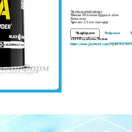
Үйлчилгээний нөхцөл
Мөнгөө 30-хоногт буцааж авах
баталгаа
Хүргэлт: 2-3 ажлын өдөр
Үйлдвэрлэгч
Найрлага
Х
ЕВРОП холбооны Польш
https://www.facebook.com/OLIMPNUTR