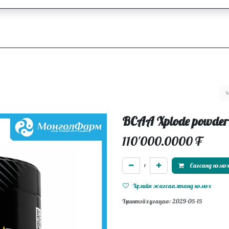
ллагаа
Блог
Ажлын байрууд
BCAA Xplode powde
110'000.0000
₮
Сагсанд нэмэ
Хүслийн жагсаалтанд нэмэх
Хүчинтэй хугацаа: 2029-05-15