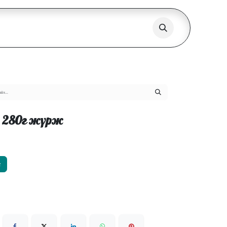
r 280г жүрж
х