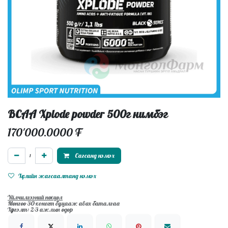
BCAA Xplode powder 500г нимбэг
170'000.0000
₮
Сагсанд нэмэх
Хүслийн жагсаалтанд нэмэх
Үйлчилгээний нөхцөл
Мөнгөө 30-хоногт буцааж авах баталгаа
Хүргэлт: 2-3 ажлын өдөр