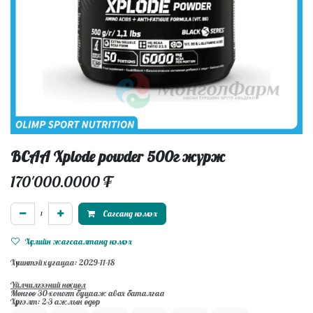
BCAA Xplode powder 500г жүрж
170'000.0000
₮
Сагсанд нэмэх
Хүслийн жагсаалтанд нэмэх
Хүчинтэй хугацаа: 2029-11-18
Үйлчилгээний нөхцөл
Мөнгөө 30-хоногт буцааж авах баталгаа
Хүргэлт: 2-3 ажлын өдөр