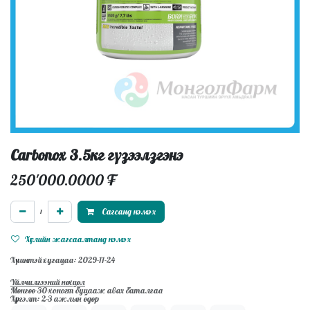
Carbonox 3.5кг гүзээлзгэнэ
250'000.0000
₮
Сагсанд нэмэх
Хүслийн жагсаалтанд нэмэх
Хүчинтэй хугацаа: 2029-11-24
Үйлчилгээний нөхцөл
Мөнгөө 30-хоногт буцааж авах баталгаа
Хүргэлт: 2-3 ажлын өдөр