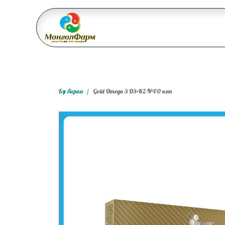
Skip to Content
Бидний тухай
Үйл ажи
Бүх бараа
Gold Omega 3 D3+K2 №60 кап