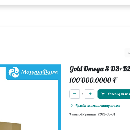
ллагаа
Блог
Ажлын байрууд
Gold Omega 3 D3+K
100'000.0000
₮
Сагсанд нэмэ
Хүслийн жагсаалтанд нэмэх
Хүчинтэй хугацаа: 2028-03-04