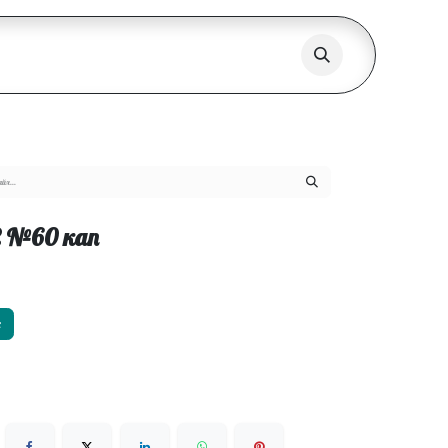
2 №60 кап
х