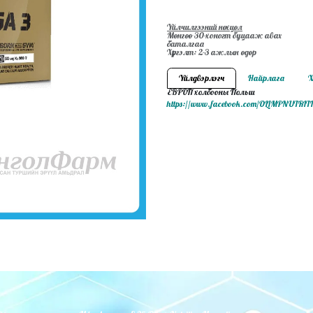
Үйлчилгээний нөхцөл
Мөнгөө 30-хоногт буцааж авах
баталгаа
Хүргэлт: 2-3 ажлын өдөр
Үйлдвэрлэгч
Найрлага
Х
ЕВРОП холбооны Польш
https://www.facebook.com/OLIMPNUTR