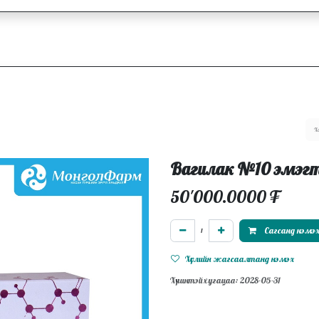
ллагаа
Блог
Ажлын байрууд
Вагилак №10 эмэгт
50'000.0000
₮
Сагсанд нэмэ
Хүслийн жагсаалтанд нэмэх
Хүчинтэй хугацаа: 2028-05-31