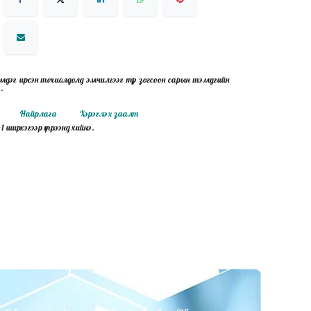
мдэг ирсэн тохиолдолд эмчилгээг түр зогсоон сарын тэмдгийн
э.
Найрлага
Хэрэглэх заалт
1 ширхэгээр үтрээнд хийнэ.