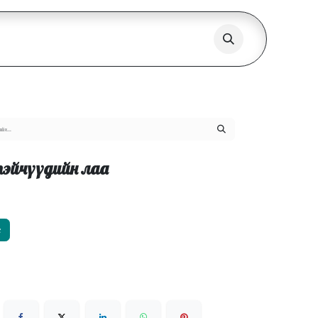
эйчүүдийн лаа
х