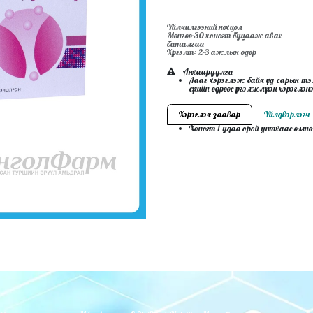
Үйлчилгээний нөхцөл
Мөнгөө 30-хоногт буцааж авах
баталгаа
Хүргэлт: 2-3 ажлын өдөр
Анхааруулга
Лааг хэрэглэж байх үед сарын тэ
сүүлийн өдрөөс үргэлжлүүлэн хэрэглэн
Хэрэглэх заавар
Үйлдвэрлэгч
Хоногт 1 удаа орой унтхаас өмнө 