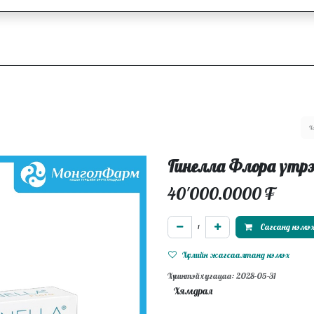
ллагаа
Блог
Ажлын байрууд
Гинелла Флора үтрэ
40'000.0000
₮
Сагсанд нэмэ
Хүслийн жагсаалтанд нэмэх
Хүчинтэй хугацаа: 2028-05-31
Хямдрал