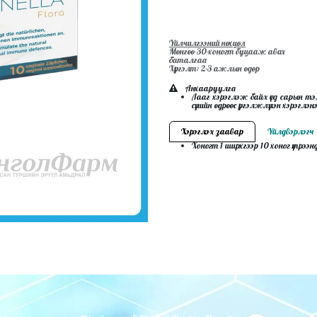
Үйлчилгээний нөхцөл
Мөнгөө 30-хоногт буцааж авах
баталгаа
Хүргэлт: 2-3 ажлын өдөр
Анхааруулга
Лааг хэрэглэж байх үед сарын тэ
сүүлийн өдрөөс үргэлжлүүлэн хэрэглэн
Хэрэглэх заавар
Үйлдвэрлэгч
Хоногт 1 ширхгээр 10 хоног үтрээн