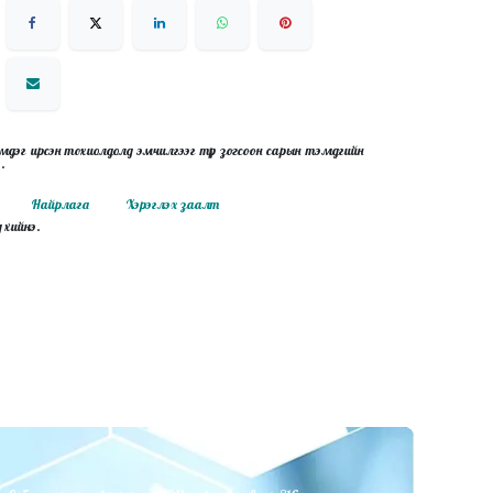
мдэг ирсэн тохиолдолд эмчилгээг түр зогсоон сарын тэмдгийн
э.
Найрлага
Хэрэглэх заалт
д хийнэ.