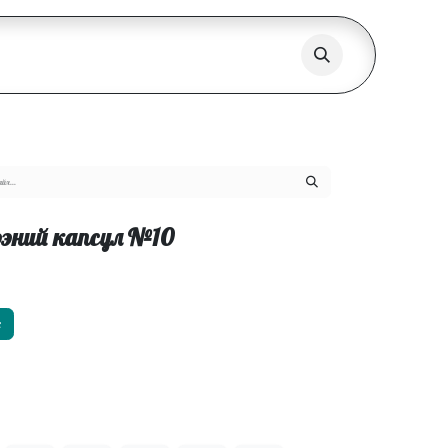
эний капсул №10
х