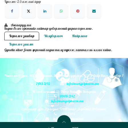
Хүргэлт: 2-3 ажлын өдөр
Анхааруулга
Гадна бэлэг эрхтнийг сайтар цэвэрлэсний дараа хэрэглэнэ.
Хэрэглэх заавар
Үйлдвэрлэгч
Найрлага
Хэрэглэх заалт
Gynella silver foam- үтрээний гадна талд түрхэж, хаттал нь иллэг хийнэ.
Чингэлтэй дүүрэг, 40, 50 мянгат, Жуулчны гудамж, 17/2-р байр Назо таувер 7
давхар
7013-2142
info@mongolpharm.mn
M bank arena, S-25 Olimp Nutrition Mongolia
9908-2142
info@mongolpharm.mn
Сүхбаатар дүүрэг, 1-р хороо, UBH center, 3 давхар 316 тоот
7711-7474
info@monmedical.mn