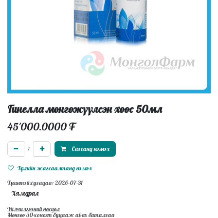
Гинелла мөнгөжүүлсэн хөөс 50мл
45'000.0000
₮
Сагсанд нэмэх
Хүслийн жагсаалтанд нэмэх
Хүчинтэй хугацаа: 2026-07-31
Хямдрал
Үйлчилгээний нөхцөл
Мөнгөө 30-хоногт буцааж авах баталгаа