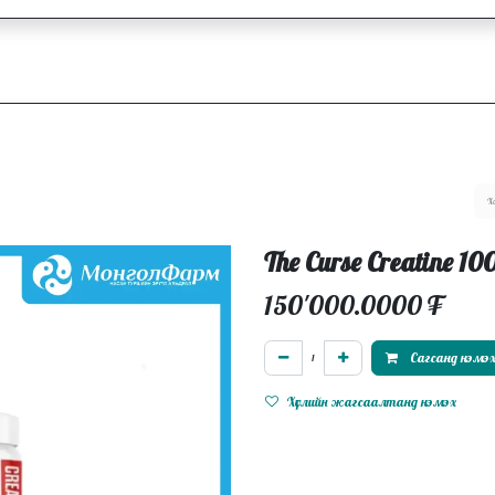
ллагаа
Блог
Ажлын байрууд
The Curse Creatine 10
150'000.0000
₮
Сагсанд нэмэ
Хүслийн жагсаалтанд нэмэх