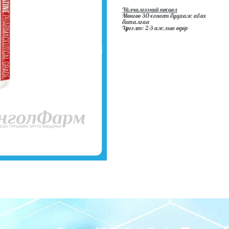
Үйлчилгээний нөхцөл
Мөнгөө 30-хоногт буцааж авах
баталгаа
Хүргэлт: 2-3 ажлын өдөр