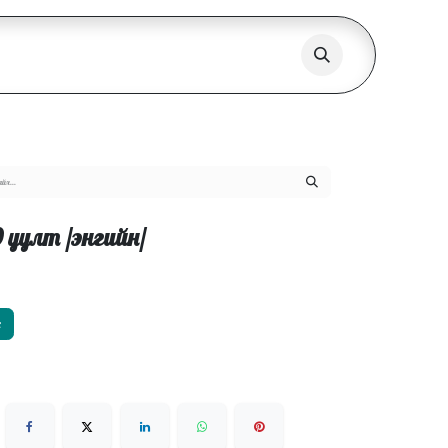
0 уулт /энгийн/
х