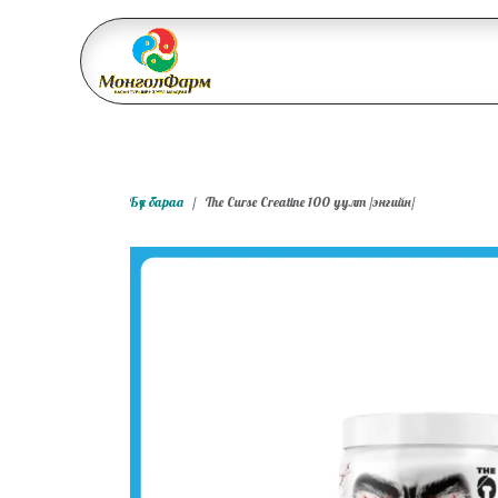
Skip to Content
Бидний тухай
Үйл ажи
Бүх бараа
The Curse Creatine 100 уулт /энгийн/