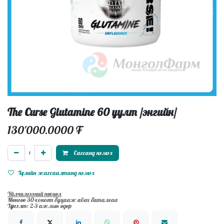
The Curse Glutamine 60 уулт /энгийн/
130'000.0000
₮
Сагсанд нэмэх
Хүслийн жагсаалтанд нэмэх
Үйлчилгээний нөхцөл
Мөнгөө 30-хоногт буцааж авах баталгаа
Хүргэлт: 2-3 ажлын өдөр