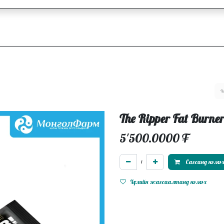
ллагаа
Блог
Ажлын байрууд
The Ripper Fat Burner
5'500.0000
₮
Сагсанд нэмэ
Хүслийн жагсаалтанд нэмэх