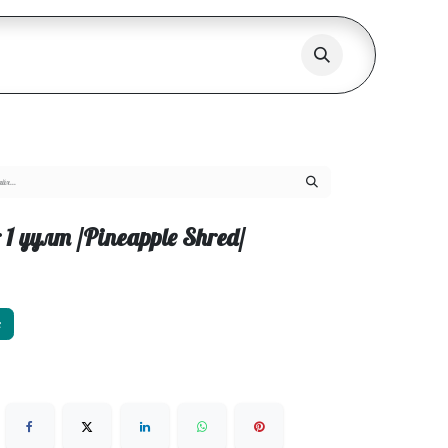
 1 уулт /Pineapple Shred/
х