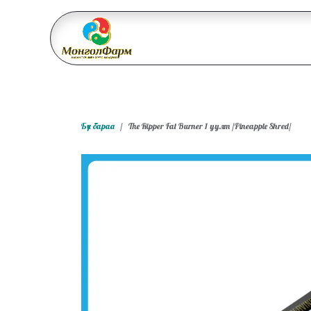
Skip to Content
Бидний тухай
Үйл ажи
Бүх бараа
The Ripper Fat Burner 1 уулт /Pineapple Shred/