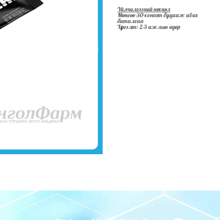
Үйлчилгээний нөхцөл
Мөнгөө 30-хоногт буцааж авах
баталгаа
Хүргэлт: 2-3 ажлын өдөр