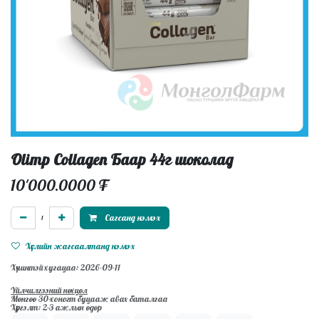
Olimp Collagen Баар 44г шоколад
10'000.0000
₮
Сагсанд нэмэх
Хүслийн жагсаалтанд нэмэх
Хүчинтэй хугацаа: 2026-09-11
Үйлчилгээний нөхцөл
Мөнгөө 30-хоногт буцааж авах баталгаа
Хүргэлт: 2-3 ажлын өдөр