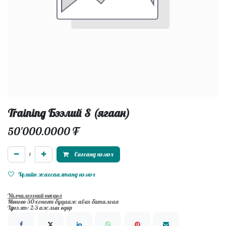
Training Бээлий S (ягаан)
50'000.0000
₮
Сагсанд нэмэх
Хүслийн жагсаалтанд нэмэх
Үйлчилгээний нөхцөл
Мөнгөө 30-хоногт буцааж авах баталгаа
Хүргэлт: 2-3 ажлын өдөр