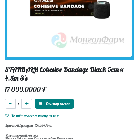
STARBALM Cohesive Bandage Black 5cm x
4.5m 3's
17'000.0000
₮
Сагсанд нэмэх
Хүслийн жагсаалтанд нэмэх
Хүчинтэй хугацаа: 2028-08-31
Үйлчилгээний нөхцөл
Мөнгөө 30-хоногт буцааж авах баталгаа