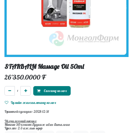
STARBALM Massage Oil 50ml
26'350.0000
₮
Сагсанд нэмэх
Хүслийн жагсаалтанд нэмэх
Хүчинтэй хугацаа: 2028-12-31
Үйлчилгээний нөхцөл
Мөнгөө 30-хоногт буцааж авах баталгаа
Хүргэлт: 2-3 ажлын өдөр