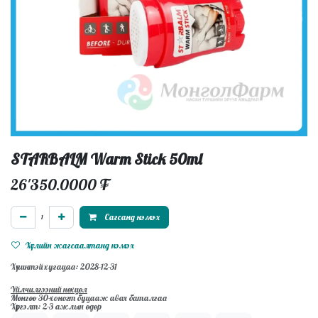
STARBALM Warm Stick 50ml
26'350.0000
₮
Сагсанд нэмэх
Хүслийн жагсаалтанд нэмэх
Хүчинтэй хугацаа: 2028-12-31
Үйлчилгээний нөхцөл
Мөнгөө 30-хоногт буцааж авах баталгаа
Хүргэлт: 2-3 ажлын өдөр