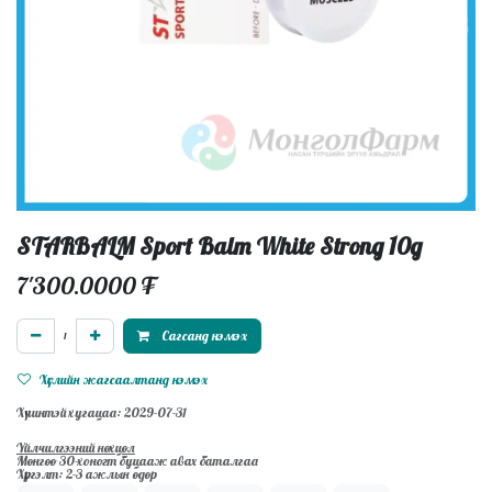
STARBALM Sport Balm White Strong 10g
7'300.0000
₮
Сагсанд нэмэх
Хүслийн жагсаалтанд нэмэх
Хүчинтэй хугацаа: 2029-07-31
Үйлчилгээний нөхцөл
Мөнгөө 30-хоногт буцааж авах баталгаа
Хүргэлт: 2-3 ажлын өдөр