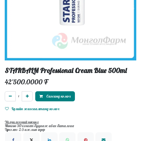
STARBALM Professional Cream Blue 500ml
42'500.0000
₮
Сагсанд нэмэх
Хүслийн жагсаалтанд нэмэх
Үйлчилгээний нөхцөл
Мөнгөө 30-хоногт буцааж авах баталгаа
Хүргэлт: 2-3 ажлын өдөр