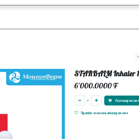
ллагаа
Блог
Ажлын байрууд
STARBALM Inhaler 1
6'000.0000
₮
Сагсанд нэмэ
Хүслийн жагсаалтанд нэмэх