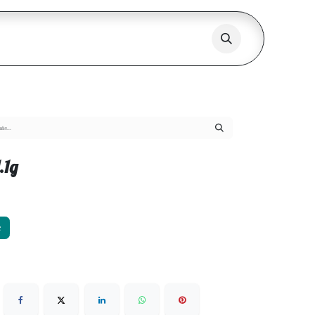
.1g
х