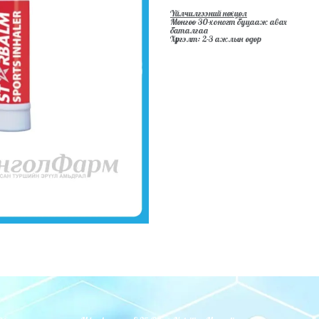
Үйлчилгээний нөхцөл
Мөнгөө 30-хоногт буцааж авах
баталгаа
Хүргэлт: 2-3 ажлын өдөр