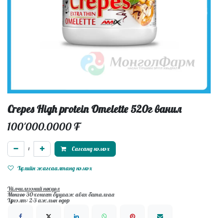
Crepes High protein Omelette 520г ванил
100'000.0000
₮
Сагсанд нэмэх
Хүслийн жагсаалтанд нэмэх
Үйлчилгээний нөхцөл
Мөнгөө 30-хоногт буцааж авах баталгаа
Хүргэлт: 2-3 ажлын өдөр