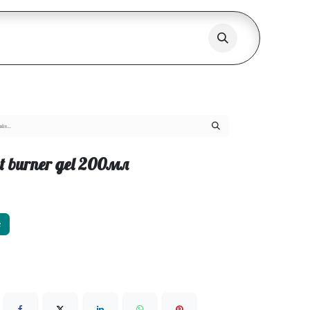
at burner gel 200мл
х