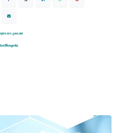
эрэглэх заалт
tionMongolia