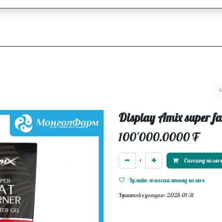
ллагаа
Блог
Ажлын байрууд
Display Amix super f
100'000.0000
₮
Сагсанд нэмэ
Хүслийн жагсаалтанд нэмэх
Хүчинтэй хугацаа: 2028-01-31