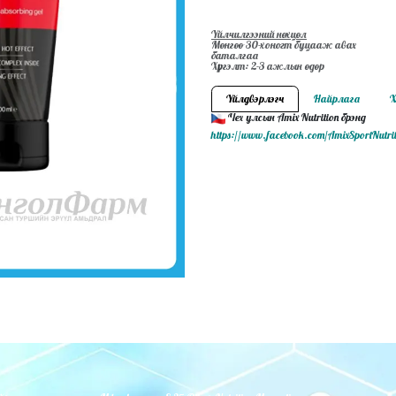
Үйлчилгээний нөхцөл
Мөнгөө 30-хоногт буцааж авах
баталгаа
Хүргэлт: 2-3 ажлын өдөр
Үйлдвэрлэгч
Найрлага
Х
Чех улсын Amix Nutrition брэнд
https://www.facebook.com/AmixSportNutri