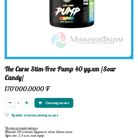
The Curse Stim-Free Pump 40 уулт /Sour
Candy/
170'000.0000
₮
Сагсанд нэмэх
Хүслийн жагсаалтанд нэмэх
Үйлчилгээний нөхцөл
Мөнгөө 30-хоногт буцааж авах баталгаа
Хүргэлт: 2-3 ажлын өдөр