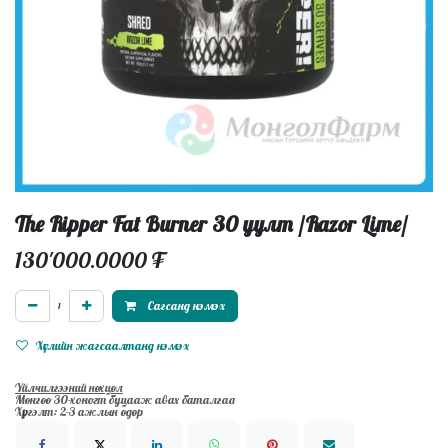
The Ripper Fat Burner 30 уулт /Razor Lime/
130'000.0000
₮
Сагсанд нэмэх
Хүслийн жагсаалтанд нэмэх
Үйлчилгээний нөхцөл
Мөнгөө 30-хоногт буцааж авах баталгаа
Хүргэлт: 2-3 ажлын өдөр