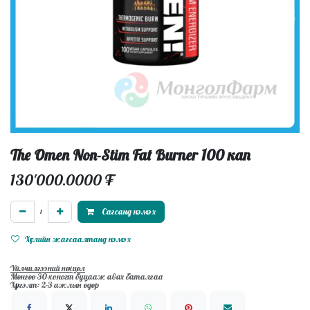
The Omen Non-Stim Fat Burner 100 кап
130'000.0000
₮
Сагсанд нэмэх
Хүслийн жагсаалтанд нэмэх
Үйлчилгээний нөхцөл
Мөнгөө 30-хоногт буцааж авах баталгаа
Хүргэлт: 2-3 ажлын өдөр