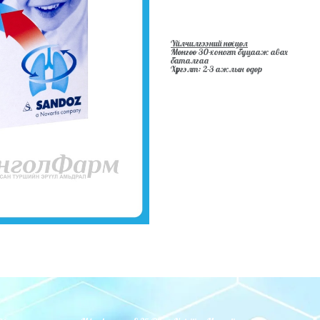
Үйлчилгээний нөхцөл
Мөнгөө 30-хоногт буцааж авах
баталгаа
Хүргэлт: 2-3 ажлын өдөр