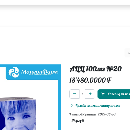
ллагаа
Блог
Ажлын байрууд
АЦЦ 100мг №20
18'480.0000
₮
Сагсанд нэмэ
Хүслийн жагсаалтанд нэмэх
Хүчинтэй хугацаа: 2027-06-30
Жоргүй