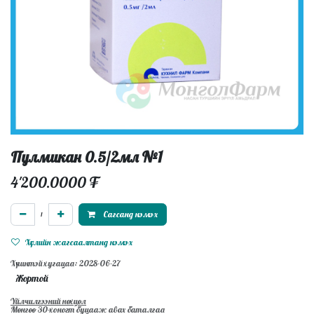
Пулмикан 0.5/2мл №1
4'200.0000
₮
Сагсанд нэмэх
Хүслийн жагсаалтанд нэмэх
Хүчинтэй хугацаа: 2028-06-27
Жортой
Үйлчилгээний нөхцөл
Мөнгөө 30-хоногт буцааж авах баталгаа